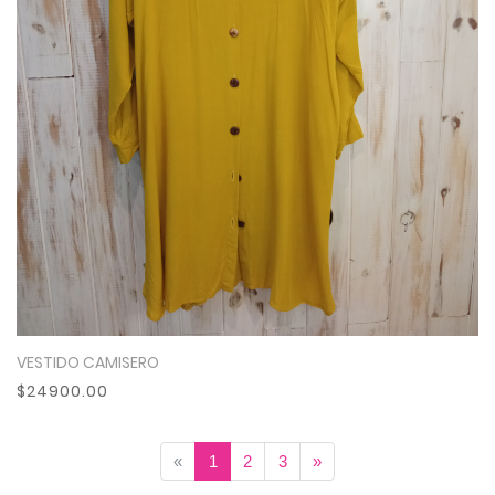
VESTIDO CAMISERO
Ver Más
$24900.00
«
1
2
3
»